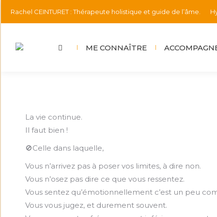
Rachel CEINTURET : Thérapeute holistique et guide de l’âme.
Hy
ME CONNAÎTRE
ACCOMPAGNE
La vie continue.
Il faut bien !
🚫Celle dans laquelle,
Vous n’arrivez pas à poser vos limites, à dire non.
Vous n’osez pas dire ce que vous ressentez.
Vous sentez qu’émotionnellement c’est un peu com
Vous vous jugez, et durement souvent.