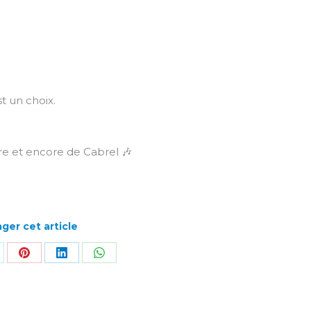
t un choix.
re et encore de Cabrel 🎶
ger cet article
rtager
Partager
Partager
Partager
r
sur
sur
sur
k
Pinterest
LinkedIn
WhatsApp