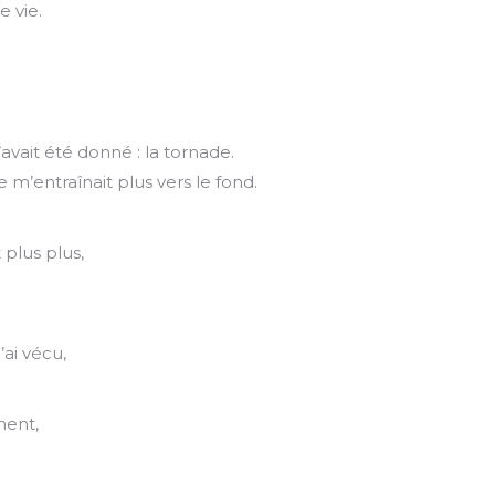
 vie.
ait été donné : la tornade.
 m’entraînait plus vers le fond.
plus plus,
’ai vécu,
ment,