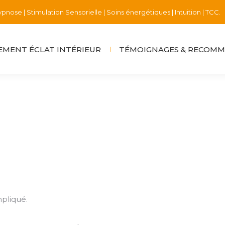
pnose | Stimulation Sensorielle | Soins énergétiques | Intuition | TCC.
MENT ÉCLAT INTÉRIEUR
TÉMOIGNAGES & RECOM
pliqué.