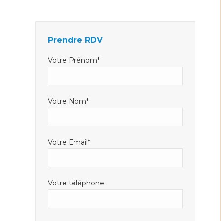
Facebook
LinkedIn
E-
s'ouvre
s'ouvre
mail
dans
dans
s'ouvre
Prendre RDV
une
une
dans
nouvelle
nouvelle
une
Votre Prénom*
fenêtre
fenêtre
nouvelle
fenêtre
Votre Nom*
Votre Email*
Votre téléphone