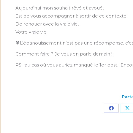
Aujourd’hui mon souhait rêvé et avoué,
Est de vous accompagner à sortir de ce contexte.
De renouer avec la vraie vie,
Votre vraie vie.
💖L’épanouissement n’est pas une récompense, c’es
Comment faire ? Je vous en parle demain !
PS : au cas où vous auriez manqué le 1er post…Enco
Parta
Partager
Pa
sur
su
Faceboo
X