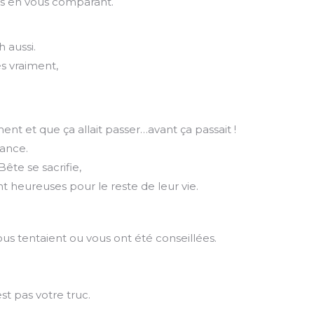
es en vous comparant.
 aussi.
s vraiment,
nt et que ça allait passer…avant ça passait !
ance.
Bête se sacrifie,
t heureuses pour le reste de leur vie.
s tentaient ou vous ont été conseillées.
st pas votre truc.