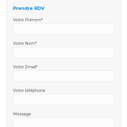
dans
dans
s'ouvre
Prendre RDV
une
une
dans
nouvelle
nouvelle
une
Votre Prénom*
fenêtre
fenêtre
nouvelle
fenêtre
Votre Nom*
Votre Email*
Votre téléphone
Message