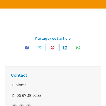
Partager cet article
Partager
Partager
Partager
Partager
Partager
sur
sur
sur
sur
sur
Facebook
X
Pinterest
LinkedIn
WhatsApp
Contact
Monts
06 87 38 02 35