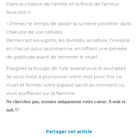
Dans la chaleur de l’amitié et la force de l’amour.
Ainsi soit-il.
✨Prenez le temps de laisser la lumière pénétrer dans
chacune de vos cellules.
Remerciez les esprits, les divinités, la nature, l’invisible
et chacun pour sa présence, en offrant une pensée
de gratitude avant de terminer le rituel.
Éteignez la bougie de Yule quand vous le souhaitez.
Je vous invite à prononcer votre mot pour finir ce
rituel et fermer votre espace sacré au moment où
vous soufflerez sur la flamme.
𝐍𝐞
𝐜𝐡𝐞𝐫𝐜𝐡𝐞𝐳
𝐩𝐚𝐬
,
𝐞
𝐜𝐨𝐮𝐭𝐞𝐳
𝐮𝐧𝐢𝐪𝐮𝐞𝐦𝐞𝐧𝐭
𝐯𝐨𝐭𝐫𝐞
𝐜
œ
𝐮𝐫
,
𝐢𝐥
𝐬𝐞𝐧𝐭
𝐞𝐭
𝐬𝐚𝐢𝐭
.
💜
Partager cet article