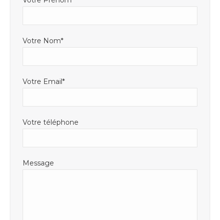
Votre Prénom*
fenêtre
fenêtre
nouvelle
fenêtre
Votre Nom*
Votre Email*
Votre téléphone
Message