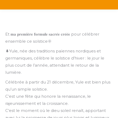
Et 𝐦𝐚 𝐩𝐫𝐞𝐦𝐢𝐞̀𝐫𝐞 𝐟𝐨𝐫𝐦𝐮𝐥𝐞 𝐬𝐚𝐜𝐫𝐞́𝐞 𝐜𝐫𝐞́𝐞́𝐞 pour célébrer
ensemble ce solstice🌞
🌲Yule, née des traditions païennes nordiques et
germaniques, célèbre le solstice d’hiver : le jour le
plus court de l’année, attendant le retour de la
lumière.
Célébrée à partir du 21 décembre, Yule est bien plus
qu’un simple solstice.
C’est une fête qui honore la renaissance, le
rajeunissement et la croissance.
C’est le moment où le dieu soleil renaît, apportant
avec lui la promesse de jours plus longs et lumineux.