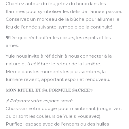
Chantez autour du feu, jetez du houx dans les
flammes pour symboliser les défis de l’année passée.
Conservez un morceau de la bûche pour allumer le
feu de l’année suivante, symbole de la continuité.
💖De quoi réchauffer les cœurs, les esprits et les
âmes.
Yule nous invite à réfléchir, à nous connecter à la
nature et à célébrer le retour de la lumière.
Même dans les moments les plus sombres, la
lumière revient, apportant espoir et renouveau.
𝐌𝐎𝐍 𝐑𝐈𝐓𝐔𝐄𝐋 𝐄𝐓 𝐒𝐀 𝐅𝐎𝐑𝐌𝐔𝐋𝐄 𝐒𝐀𝐂𝐑𝐄́𝐄✨
🪶
Préparez votre espace sacré
:
Choisissez votre bougie pour maintenant (rouge, vert
ou or sont les couleurs de Yule si vous avez).
Purifiez l’espace avec de l’encens ou des huiles