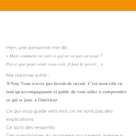
Hier, une personne me dit :
« 𝑀𝑎𝑖𝑠 𝑐𝑜𝑚𝑚𝑒𝑛𝑡 𝑜𝑛 𝑠𝑎𝑖𝑡 𝑐𝑒 𝑞𝑢𝑖 𝑛𝑒 𝑣𝑎 𝑝𝑎𝑠 𝑒𝑛 𝑛𝑜𝑢𝑠 ?
𝑃𝑎𝑟𝑐𝑒 𝑞𝑢𝑒 𝑝𝑜𝑢𝑟 𝑣𝑒𝑛𝑖𝑟 𝑣𝑜𝑢𝑠 𝑣𝑜𝑖𝑟, 𝑖𝑙 𝑓𝑎𝑢𝑡 𝑙𝑒 𝑠𝑎𝑣𝑜𝑖𝑟… »
Ma réponse a été :
🎯𝐍𝐨𝐧. 𝐕𝐨𝐮𝐬 𝐧’𝐚𝐯𝐞𝐳 𝐩𝐚𝐬 𝐛𝐞𝐬𝐨𝐢𝐧 𝐝𝐞 𝐬𝐚𝐯𝐨𝐢𝐫. 𝐂’𝐞𝐬𝐭 𝐦𝐨𝐧 𝐫𝐨̂𝐥𝐞 𝐞𝐧
𝐭𝐚𝐧𝐭 𝐪𝐮’𝐚𝐜𝐜𝐨𝐦𝐩𝐚𝐠𝐧𝐚𝐧𝐭𝐞 𝐞𝐭 𝐠𝐮𝐢𝐝𝐞, 𝐝𝐞 𝐯𝐨𝐮𝐬 𝐚𝐢𝐝𝐞𝐫 𝐚̀ 𝐜𝐨𝐦𝐩𝐫𝐞𝐧𝐝𝐫𝐞
𝐜𝐞 𝐪𝐮𝐢 𝐬𝐞 𝐣𝐨𝐮𝐞, 𝐚̀ 𝐥’𝐢𝐧𝐭𝐞́𝐫𝐢𝐞𝐮𝐫.
Ce qui vous guide vers moi, ce ne sont pas des
explications.
Ce sont des ressentis.
Des symptômes du quotidien qui parlent, même si