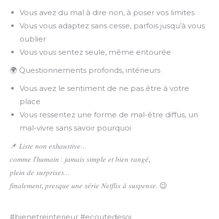
Vous avez du mal à dire non, à poser vos limites
Vous vous adaptez sans cesse, parfois jusqu’à vous
oublier
Vous vous sentez seule, même entourée
🌍
Questionnements profonds, intérieurs
Vous avez le sentiment de ne pas être à votre
place
Vous ressentez une forme de mal-être diffus, un
mal-vivre sans savoir pourquoi
📌 𝐿𝑖𝑠𝑡𝑒 𝑛𝑜𝑛 𝑒𝑥ℎ𝑎𝑢𝑠𝑡𝑖𝑣𝑒…
𝑐𝑜𝑚𝑚𝑒 𝑙’ℎ𝑢𝑚𝑎𝑖𝑛 : 𝑗𝑎𝑚𝑎𝑖𝑠 𝑠𝑖𝑚𝑝𝑙𝑒 𝑒𝑡 𝑏𝑖𝑒𝑛 𝑟𝑎𝑛𝑔𝑒́,
𝑝𝑙𝑒𝑖𝑛 𝑑𝑒 𝑠𝑢𝑟𝑝𝑟𝑖𝑠𝑒𝑠…
𝑓𝑖𝑛𝑎𝑙𝑒𝑚𝑒𝑛𝑡, 𝑝𝑟𝑒𝑠𝑞𝑢𝑒 𝑢𝑛𝑒 𝑠𝑒́𝑟𝑖𝑒 𝑁𝑒𝑡𝑓𝑙𝑖𝑥 𝑎̀ 𝑠𝑢𝑠𝑝𝑒𝑛𝑠𝑒. 😉
#bienetreinterieur #ecoutedesoi