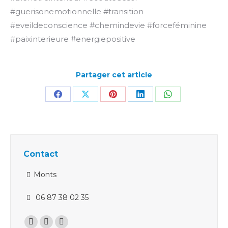
#guerisonemotionnelle #transition
#eveildeconscience #chemindevie #forceféminine
#paixinterieure #energiepositive
Partager cet article
Partager
Partager
Partager
Partager
Partager
sur
sur
sur
sur
sur
Facebook
X
Pinterest
LinkedIn
WhatsApp
Contact
Monts
06 87 38 02 35
Trouvez nous sur :
La
La
La