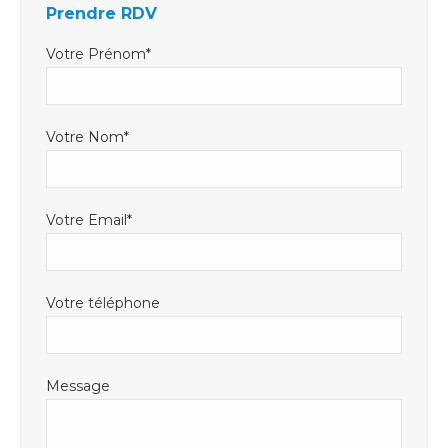
Prendre RDV
une
une
dans
nouvelle
nouvelle
une
Votre Prénom*
fenêtre
fenêtre
nouvelle
fenêtre
Votre Nom*
Votre Email*
Votre téléphone
Message