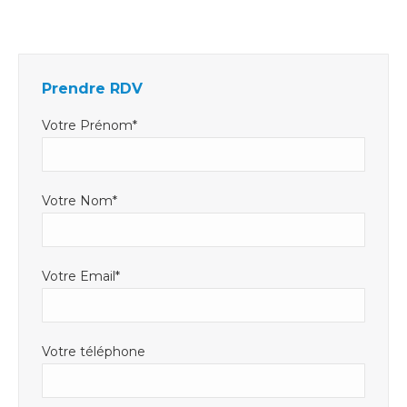
Facebook
LinkedIn
E-
s'ouvre
s'ouvre
mail
dans
dans
s'ouvre
Prendre RDV
une
une
dans
nouvelle
nouvelle
une
Votre Prénom*
fenêtre
fenêtre
nouvelle
fenêtre
Votre Nom*
Votre Email*
Votre téléphone