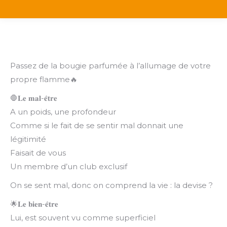
Passez de la bougie parfumée à l’allumage de votre
propre flamme🔥
🛑𝐋𝐞 𝐦𝐚𝐥-𝐞̂𝐭𝐫𝐞
A un poids, une profondeur
Comme si le fait de se sentir mal donnait une
légitimité
Faisait de vous
Un membre d’un club exclusif
On se sent mal, donc on comprend la vie : la devise ?
🌟𝐋𝐞 𝐛𝐢𝐞𝐧-𝐞̂𝐭𝐫𝐞
Lui, est souvent vu comme superficiel