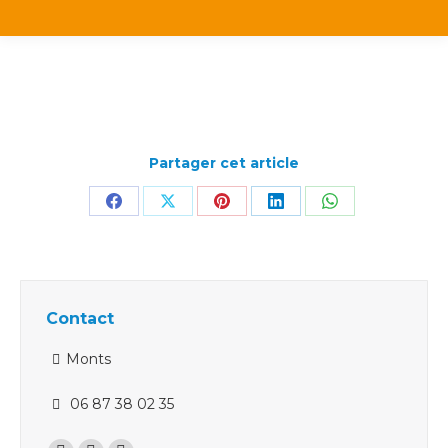
Partager cet article
Partager
Partager
Partager
Partager
Partager
sur
sur
sur
sur
sur
Facebook
X
Pinterest
LinkedIn
WhatsApp
Contact
Monts
06 87 38 02 35