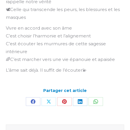
rappelle notre vérité
🕊️Celle qui transcende les peurs, les blessures et les
masques
Vivre en accord avec son âme
C’est choisir l’harmonie et l’alignement
C’est écouter les murmures de cette sagesse
intérieure
🌈C’est marcher vers une vie épanouie et apaisée
L’âme sait déjà. Il suffit de l’écouter💫
Partager cet article
Partager
Partager
Partager
Partager
Partager
sur
sur
sur
sur
sur
Facebook
X
Pinterest
LinkedIn
WhatsApp