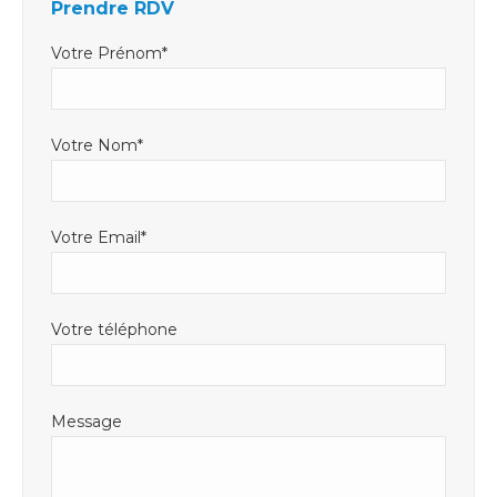
Prendre RDV
une
une
dans
nouvelle
nouvelle
une
Votre Prénom*
fenêtre
fenêtre
nouvelle
fenêtre
Votre Nom*
Votre Email*
Votre téléphone
Message