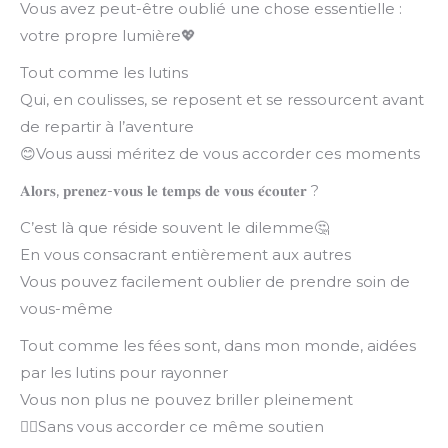
Vous avez peut-être oublié une chose essentielle :
votre propre lumière💖
Tout comme les lutins
Qui, en coulisses, se reposent et se ressourcent avant
de repartir à l’aventure
😊Vous aussi méritez de vous accorder ces moments
𝐀𝐥𝐨𝐫𝐬, 𝐩𝐫𝐞𝐧𝐞𝐳-𝐯𝐨𝐮𝐬 𝐥𝐞 𝐭𝐞𝐦𝐩𝐬 𝐝𝐞 𝐯𝐨𝐮𝐬 𝐞́𝐜𝐨𝐮𝐭𝐞𝐫 ?
C’est là que réside souvent le dilemme🤔
En vous consacrant entièrement aux autres
Vous pouvez facilement oublier de prendre soin de
vous-même
Tout comme les fées sont, dans mon monde, aidées
par les lutins pour rayonner
Vous non plus ne pouvez briller pleinement
🧙‍♂️Sans vous accorder ce même soutien