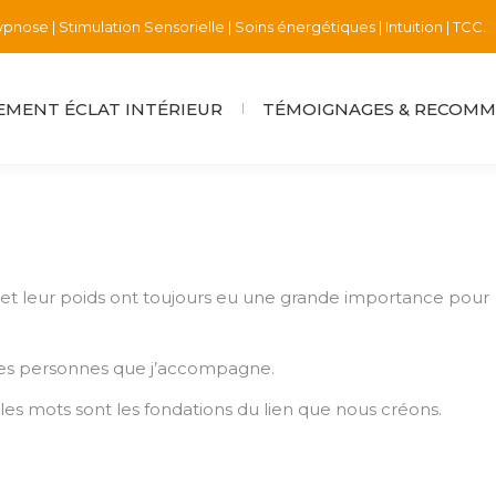
pnose | Stimulation Sensorielle | Soins énergétiques | Intuition | TCC.
MENT ÉCLAT INTÉRIEUR
TÉMOIGNAGES & RECOM
ns et leur poids ont toujours eu une grande importance pour
les personnes que j’accompagne.
, les mots sont les fondations du lien que nous créons.