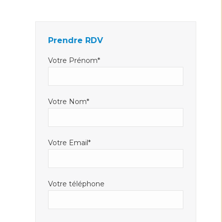
Facebook
LinkedIn
E-
s'ouvre
s'ouvre
mail
dans
dans
s'ouvre
Prendre RDV
une
une
dans
nouvelle
nouvelle
une
Votre Prénom*
fenêtre
fenêtre
nouvelle
fenêtre
Votre Nom*
Votre Email*
Votre téléphone