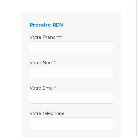
Facebook
LinkedIn
E-
s'ouvre
s'ouvre
mail
dans
dans
s'ouvre
Prendre RDV
une
une
dans
nouvelle
nouvelle
une
Votre Prénom*
fenêtre
fenêtre
nouvelle
fenêtre
Votre Nom*
Votre Email*
Votre téléphone