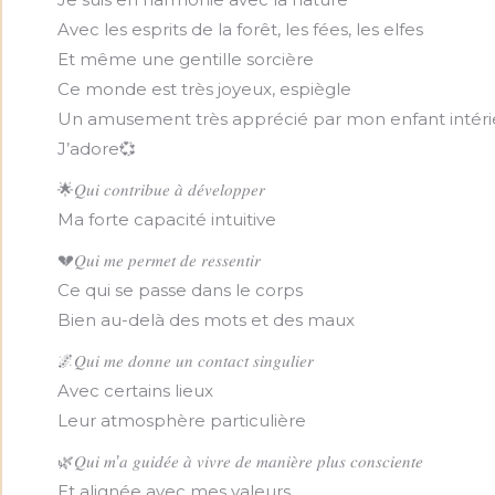
Avec les esprits de la forêt, les fées, les elfes
Et même une gentille sorcière
Ce monde est très joyeux, espiègle
Un amusement très apprécié par mon enfant intéri
J’adore💞
🌟𝑄𝑢𝑖 𝑐𝑜𝑛𝑡𝑟𝑖𝑏𝑢𝑒 𝑎̀ 𝑑𝑒́𝑣𝑒𝑙𝑜𝑝𝑝𝑒𝑟
Ma forte capacité intuitive
💔𝑄𝑢𝑖 𝑚𝑒 𝑝𝑒𝑟𝑚𝑒𝑡 𝑑𝑒 𝑟𝑒𝑠𝑠𝑒𝑛𝑡𝑖𝑟
Ce qui se passe dans le corps
Bien au-delà des mots et des maux
🌌𝑄𝑢𝑖 𝑚𝑒 𝑑𝑜𝑛𝑛𝑒 𝑢𝑛 𝑐𝑜𝑛𝑡𝑎𝑐𝑡 𝑠𝑖𝑛𝑔𝑢𝑙𝑖𝑒𝑟
Avec certains lieux
Leur atmosphère particulière
🌿𝑄𝑢𝑖 𝑚’𝑎 𝑔𝑢𝑖𝑑𝑒́𝑒 𝑎̀ 𝑣𝑖𝑣𝑟𝑒 𝑑𝑒 𝑚𝑎𝑛𝑖𝑒̀𝑟𝑒 𝑝𝑙𝑢𝑠 𝑐𝑜𝑛𝑠𝑐𝑖𝑒𝑛𝑡𝑒
Et alignée avec mes valeurs