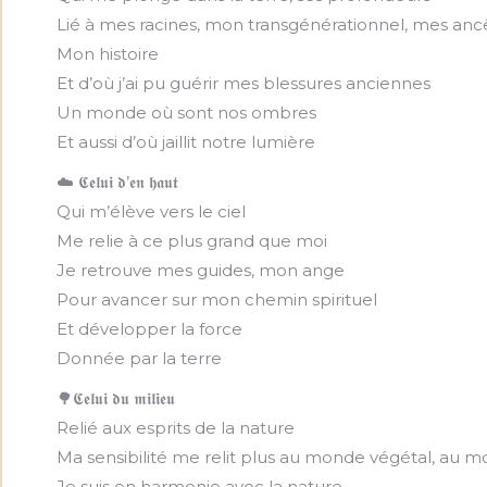
Lié à mes racines, mon transgénérationnel, mes anc
Mon histoire
Et d’où j’ai pu guérir mes blessures anciennes
Un monde où sont nos ombres
Et aussi d’où jaillit notre lumière
☁️ 𝕮𝖊𝖑𝖚𝖎 𝖉’𝖊𝖓 𝖍𝖆𝖚𝖙
Qui m’élève vers le ciel
Me relie à ce plus grand que moi
Je retrouve mes guides, mon ange
Pour avancer sur mon chemin spirituel
Et développer la force
Donnée par la terre
🌳𝕮𝖊𝖑𝖚𝖎 𝖉𝖚 𝖒𝖎𝖑𝖎𝖊𝖚
Relié aux esprits de la nature
Ma sensibilité me relit plus au monde végétal, au m
Je suis en harmonie avec la nature