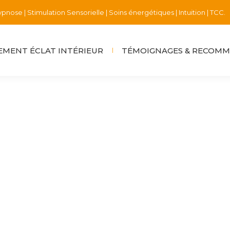
pnose | Stimulation Sensorielle | Soins énergétiques | Intuition | TCC.
MENT ÉCLAT INTÉRIEUR
TÉMOIGNAGES & RECOM