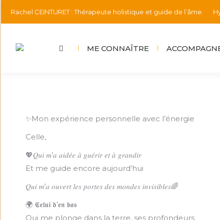
Rachel CEINTURET : Thérapeute holistique et guide de l’âme.
Hy
ME CONNAÎTRE
ACCOMPAGNE
✨Mon expérience personnelle avec l’énergie
Celle,
💖𝑄𝑢𝑖 𝑚’𝑎 𝑎𝑖𝑑𝑒́𝑒 𝑎̀ 𝑔𝑢𝑒́𝑟𝑖𝑟 𝑒𝑡 𝑎̀ 𝑔𝑟𝑎𝑛𝑑𝑖𝑟
Et me guide encore aujourd’hui
𝑄𝑢𝑖 𝑚’𝑎 𝑜𝑢𝑣𝑒𝑟𝑡 𝑙𝑒𝑠 𝑝𝑜𝑟𝑡𝑒𝑠 𝑑𝑒𝑠 𝑚𝑜𝑛𝑑𝑒𝑠 𝑖𝑛𝑣𝑖𝑠𝑖𝑏𝑙𝑒𝑠🌈
🌍 𝕮𝖊𝖑𝖚𝖎 𝖉’𝖊𝖓 𝖇𝖆𝖘
Qui me plonge dans la terre, ses profondeurs