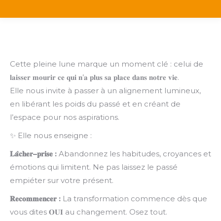
Cette pleine lune marque un moment clé : celui de
𝐥𝐚𝐢𝐬𝐬𝐞𝐫 𝐦𝐨𝐮𝐫𝐢𝐫 𝐜𝐞 𝐪𝐮𝐢 𝐧’𝐚 𝐩𝐥𝐮𝐬 𝐬𝐚 𝐩𝐥𝐚𝐜𝐞 𝐝𝐚𝐧𝐬 𝐧𝐨𝐭𝐫𝐞 𝐯𝐢𝐞.
Elle nous invite à passer à un alignement lumineux,
en libérant les poids du passé et en créant de
l’espace pour nos aspirations.
✨ Elle nous enseigne :
𝐋𝐚
𝐜𝐡𝐞𝐫
–
𝐩𝐫𝐢𝐬𝐞
:
Abandonnez les habitudes, croyances et
émotions qui limitent. Ne pas laissez le passé
empiéter sur votre présent.
𝐑𝐞𝐜𝐨𝐦𝐦𝐞𝐧𝐜𝐞𝐫
:
La transformation commence dès que
vous dites 𝐎𝐔𝐈 au changement. Osez tout.