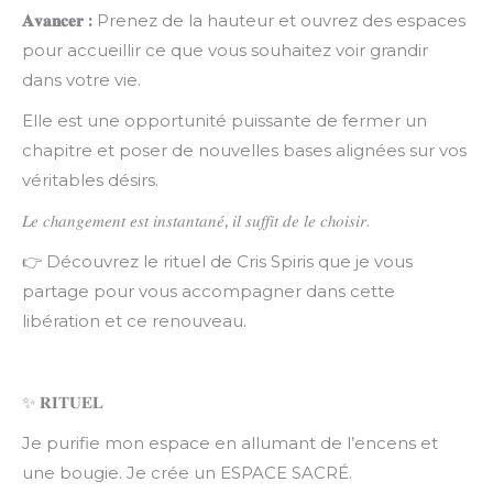
𝐀𝐯𝐚𝐧𝐜𝐞𝐫
:
Prenez de la hauteur et ouvrez des espaces
pour accueillir ce que vous souhaitez voir grandir
dans votre vie.
Elle est une opportunité puissante de fermer un
chapitre et poser de nouvelles bases alignées sur vos
véritables désirs.
𝐿𝑒 𝑐ℎ𝑎𝑛𝑔𝑒𝑚𝑒𝑛𝑡 𝑒𝑠𝑡 𝑖𝑛𝑠𝑡𝑎𝑛𝑡𝑎𝑛𝑒́, 𝑖𝑙 𝑠𝑢𝑓𝑓𝑖𝑡 𝑑𝑒 𝑙𝑒 𝑐ℎ𝑜𝑖𝑠𝑖𝑟.
👉 Découvrez le rituel de Cris Spiris que je vous
partage pour vous accompagner dans cette
libération et ce renouveau.
✨ 𝐑𝐈𝐓𝐔𝐄𝐋
Je purifie mon espace en allumant de l’encens et
une bougie. Je crée un ESPACE SACRÉ.