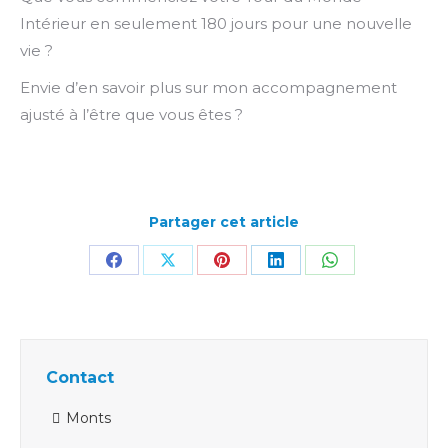
Intérieur en seulement 180 jours pour une nouvelle
vie ?
Envie d’en savoir plus sur mon accompagnement
ajusté à l’être que vous êtes ?
Partager cet article
Partager
Partager
Partager
Partager
Partager
sur
sur
sur
sur
sur
Facebook
X
Pinterest
LinkedIn
WhatsApp
Contact
Monts