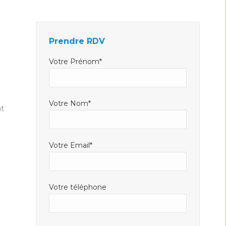
Facebook
LinkedIn
E-
s'ouvre
s'ouvre
mail
dans
dans
s'ouvre
Prendre RDV
une
une
dans
nouvelle
nouvelle
une
Votre Prénom*
fenêtre
fenêtre
nouvelle
fenêtre
Votre Nom*
t
Votre Email*
Votre téléphone