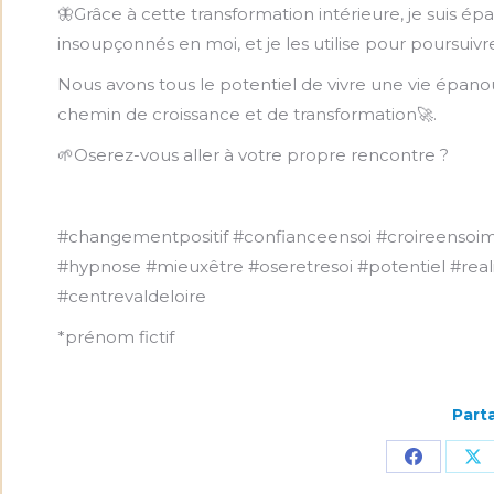
🦋Grâce à cette transformation intérieure, je suis ép
insoupçonnés en moi, et je les utilise pour poursuivr
Nous avons tous le potentiel de vivre une vie épanoui
chemin de croissance et de transformation🚀.
🌱Oserez-vous aller à votre propre rencontre ?
#changementpositif #confianceensoi #croireens
#hypnose #mieuxêtre #oseretresoi #potentiel #reali
#centrevaldeloire
*prénom fictif
Parta
Partager
Pa