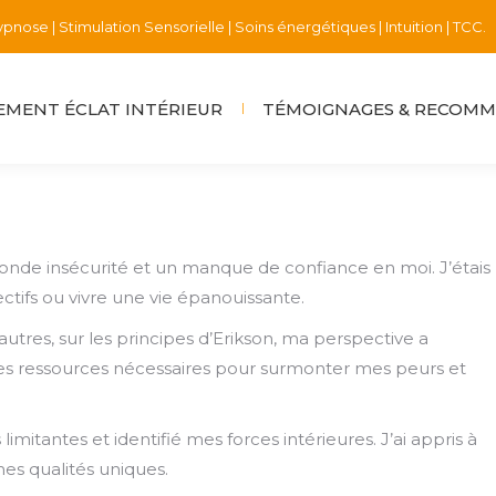
pnose | Stimulation Sensorielle | Soins énergétiques | Intuition | TCC.
MENT ÉCLAT INTÉRIEUR
TÉMOIGNAGES & RECOM
ofonde insécurité et un manque de confiance en moi. J’étais
tifs ou vivre une vie épanouissante.
tres, sur les principes d’Erikson, ma perspective a
i les ressources nécessaires pour surmonter mes peurs et
imitantes et identifié mes forces intérieures. J’ai appris à
es qualités uniques.