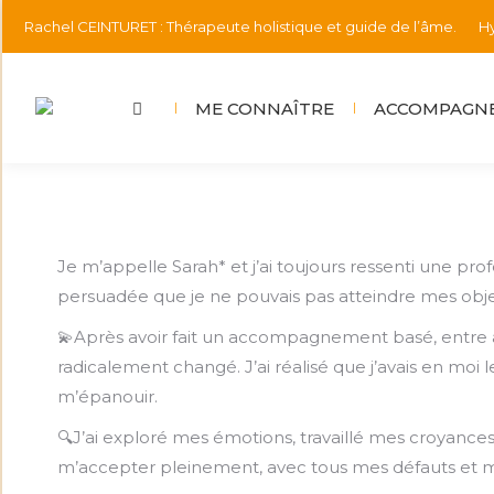
Rachel CEINTURET : Thérapeute holistique et guide de l’âme.
Hy
ME CONNAÎTRE
ACCOMPAGNE
Je m’appelle Sarah* et j’ai toujours ressenti une pr
persuadée que je ne pouvais pas atteindre mes objec
💫Après avoir fait un accompagnement basé, entre au
radicalement changé. J’ai réalisé que j’avais en mo
m’épanouir.
🔍J’ai exploré mes émotions, travaillé mes croyances l
m’accepter pleinement, avec tous mes défauts et m