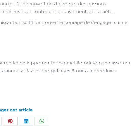
anouie. J’ai découvert des talents et des passions
e mes rêves et contribuer positivement à la société.
ssante, il suffit de trouver le courage de s’engager sur ce
oimême #developpementpersonnel #emdr #epanouissemen
sationdesoi #soinsenergetiques #tours #indreetloire
ger cet article
rtager
Partager
Partager
Partager