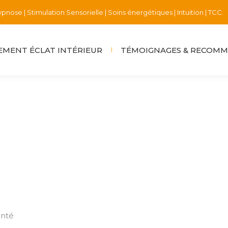
pnose | Stimulation Sensorielle | Soins énergétiques | Intuition | TCC.
MENT ÉCLAT INTÉRIEUR
TÉMOIGNAGES & RECOM
onté