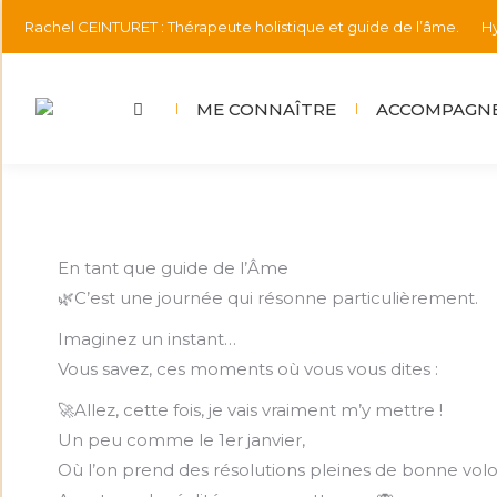
Rachel CEINTURET : Thérapeute holistique et guide de l’âme.
Hy
ME CONNAÎTRE
ACCOMPAGNE
En tant que guide de l’Âme
🌿C’est une journée qui résonne particulièrement.
Imaginez un instant…
Vous savez, ces moments où vous vous dites :
🚀Allez, cette fois, je vais vraiment m’y mettre !
Un peu comme le 1er janvier,
Où l’on prend des résolutions pleines de bonne vol