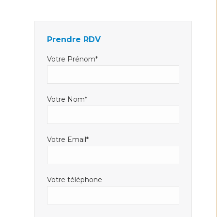
Facebook
LinkedIn
E-
s'ouvre
s'ouvre
mail
dans
dans
s'ouvre
Prendre RDV
une
une
dans
nouvelle
nouvelle
une
Votre Prénom*
fenêtre
fenêtre
nouvelle
fenêtre
Votre Nom*
Votre Email*
Votre téléphone