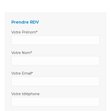
Facebook
LinkedIn
E-
s'ouvre
s'ouvre
mail
dans
dans
s'ouvre
Prendre RDV
une
une
dans
nouvelle
nouvelle
une
Votre Prénom*
fenêtre
fenêtre
nouvelle
fenêtre
Votre Nom*
Votre Email*
Votre téléphone