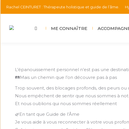
Rachel CEINTURET : Thérapeute holistique et guide de l’âme.
Hy
ME CONNAÎTRE
ACCOMPAGNE
L’épanouissement personnel n’est pas une destinatio
🛤️Mais un chemin que l’on découvre pas à pas
Trop souvent, des blocages profonds, des peurs ou 
Nous empêchent de sentir que nous sommes à not
Et nous oublions qui nous sommes réellement
🌿En tant que Guide de l’Âme
Je vous aide à vous reconnecter à votre vous profo