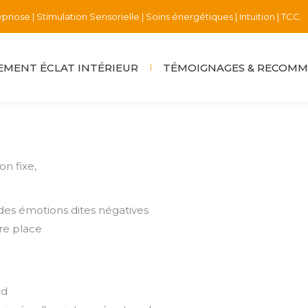
pnose | Stimulation Sensorielle | Soins énergétiques | Intuition | TCC.
MENT ÉCLAT INTÉRIEUR
TÉMOIGNAGES & RECOM
n fixe,
des émotions dites négatives
re place
nd