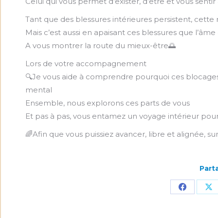
Celui qui vous permet d’exister, d’être et vous sentir
Tant que des blessures intérieures persistent, cette r
Mais c’est aussi en apaisant ces blessures que l’â
A vous montrer la route du mieux-être🌅
Lors de votre accompagnement
🔍Je vous aide à comprendre pourquoi ces blocages 
mental
Ensemble, nous explorons ces parts de vous
Et pas à pas, vous entamez un voyage intérieur pour 
🌈Afin que vous puissiez avancer, libre et alignée, s
Parta
Partager
Pa
sur
su