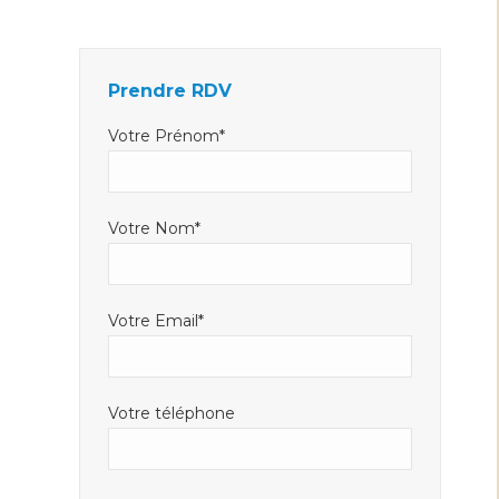
Facebook
LinkedIn
E-
s'ouvre
s'ouvre
mail
dans
dans
s'ouvre
Prendre RDV
une
une
dans
nouvelle
nouvelle
une
Votre Prénom*
fenêtre
fenêtre
nouvelle
fenêtre
Votre Nom*
Votre Email*
Votre téléphone