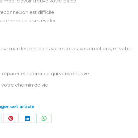
 aimée, d’avoir trouvé votre place
econnexion est difficile
me commence à se révéler
se manifestent dans votre corps, vos émotions, et votre
réparer et libérer ce qui vous entrave
ur votre chemin de vie
ger cet article
rtager
Partager
Partager
Partager
r
sur
sur
sur