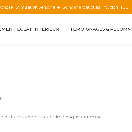
pnose | Stimulation Sensorielle | Soins énergétiques | Intuition | TCC.
MENT ÉCLAT INTÉRIEUR
TÉMOIGNAGES & RECOM
s
ce qu’ils dessinent un sourire chaque automne