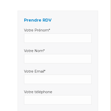
Facebook
LinkedIn
E-
s'ouvre
s'ouvre
mail
dans
dans
s'ouvre
Prendre RDV
une
une
dans
nouvelle
nouvelle
une
Votre Prénom*
fenêtre
fenêtre
nouvelle
fenêtre
Votre Nom*
Votre Email*
Votre téléphone