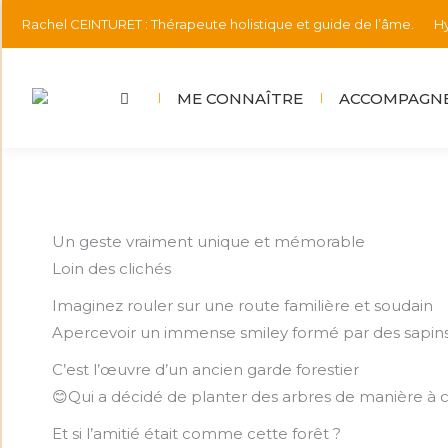
Rachel CEINTURET : Thérapeute holistique et guide de l’âme.
Hy
ME CONNAÎTRE
ACCOMPAGNE
Un geste vraiment unique et mémorable
Loin des clichés
Imaginez rouler sur une route familière et soudain
Apercevoir un immense smiley formé par des sapin
C’est l’œuvre d’un ancien garde forestier
😊Qui a décidé de planter des arbres de manière à 
Et si l’amitié était comme cette forêt ?