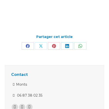
Partager cet article
Partager
Partager
Partager
Partager
Partager
sur
sur
sur
sur
sur
Facebook
X
Pinterest
LinkedIn
WhatsApp
Contact
Monts
06 87 38 02 35
Trouvez nous sur :