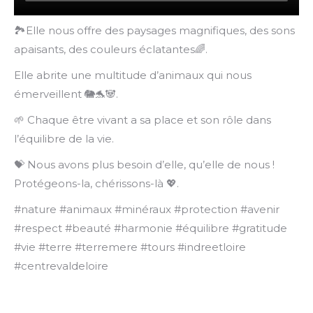
🏞️Elle nous offre des paysages magnifiques, des sons
apaisants, des couleurs éclatantes🌈.
Elle abrite une multitude d’animaux qui nous
émerveillent 🐘🐬🐼.
🌱 Chaque être vivant a sa place et son rôle dans
l’équilibre de la vie.
💝 Nous avons plus besoin d’elle, qu’elle de nous !
Protégeons-la, chérissons-là 💖.
#nature #animaux #minéraux #protection #avenir
#respect #beauté #harmonie #équilibre #gratitude
#vie #terre #terremere #tours #indreetloire
#centrevaldeloire