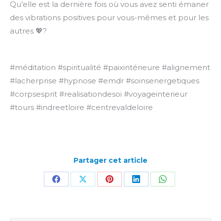
Qu’elle est la dernière fois où vous avez senti émaner
des vibrations positives pour vous-mêmes et pour les
autres 💖?
#méditation #spiritualité #paixintérieure #alignement
#lacherprise #hypnose #emdr #soinsenergetiques
#corpsesprit #realisationdesoi #voyageinterieur
#tours #indreetloire #centrevaldeloire
Partager cet article
Partager
Partager
Partager
Partager
Partager
sur
sur
sur
sur
sur
Facebook
X
Pinterest
LinkedIn
WhatsApp