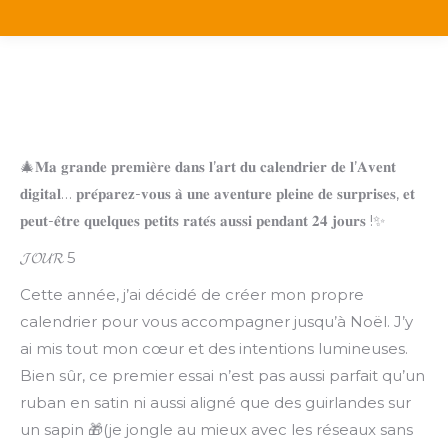
🎄𝐌𝐚 𝐠𝐫𝐚𝐧𝐝𝐞 𝐩𝐫𝐞𝐦𝐢𝐞̀𝐫𝐞 𝐝𝐚𝐧𝐬 𝐥’𝐚𝐫𝐭 𝐝𝐮 𝐜𝐚𝐥𝐞𝐧𝐝𝐫𝐢𝐞𝐫 𝐝𝐞 𝐥’𝐀𝐯𝐞𝐧𝐭
𝐝𝐢𝐠𝐢𝐭𝐚𝐥… 𝐩𝐫𝐞́𝐩𝐚𝐫𝐞𝐳-𝐯𝐨𝐮𝐬 𝐚̀ 𝐮𝐧𝐞 𝐚𝐯𝐞𝐧𝐭𝐮𝐫𝐞 𝐩𝐥𝐞𝐢𝐧𝐞 𝐝𝐞 𝐬𝐮𝐫𝐩𝐫𝐢𝐬𝐞𝐬, 𝐞𝐭
𝐩𝐞𝐮𝐭-𝐞̂𝐭𝐫𝐞 𝐪𝐮𝐞𝐥𝐪𝐮𝐞𝐬 𝐩𝐞𝐭𝐢𝐭𝐬 𝐫𝐚𝐭𝐞́𝐬 𝐚𝐮𝐬𝐬𝐢 𝐩𝐞𝐧𝐝𝐚𝐧𝐭 𝟐𝟒 𝐣𝐨𝐮𝐫𝐬 !✨
𝓙𝓞𝓤𝓡 5
Cette année, j’ai décidé de créer mon propre
calendrier pour vous accompagner jusqu’à Noël. J’y
ai mis tout mon cœur et des intentions lumineuses.
Bien sûr, ce premier essai n’est pas aussi parfait qu’un
ruban en satin ni aussi aligné que des guirlandes sur
un sapin 🎁(je jongle au mieux avec les réseaux sans