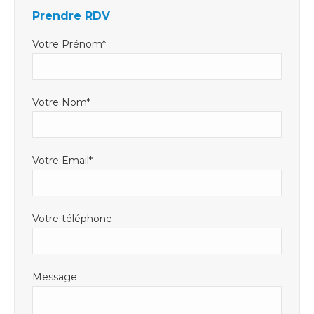
Prendre RDV
une
une
dans
nouvelle
nouvelle
une
Votre Prénom*
fenêtre
fenêtre
nouvelle
fenêtre
Votre Nom*
Votre Email*
Votre téléphone
Message