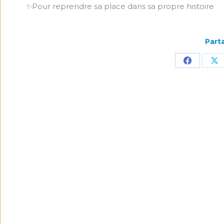
✨Pour reprendre sa place dans sa propre histoire
Parta
Partager
Pa
sur
su
Faceboo
X