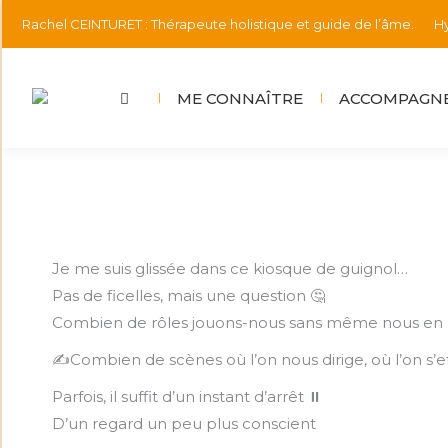
Rachel CEINTURET : Thérapeute holistique et guide de l’âme.
Hy
ME CONNAÎTRE
ACCOMPAGNE
Je me suis glissée dans ce kiosque de guignol…
Pas de ficelles, mais une question 🤔
Combien de rôles jouons-nous sans même nous en
✍️Combien de scènes où l’on nous dirige, où l’on s’ef
Parfois, il suffit d’un instant d’arrêt ⏸
D’un regard un peu plus conscient