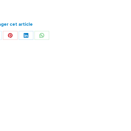
ger cet article
rtager
Partager
Partager
Partager
r
sur
sur
sur
k
Pinterest
LinkedIn
WhatsApp