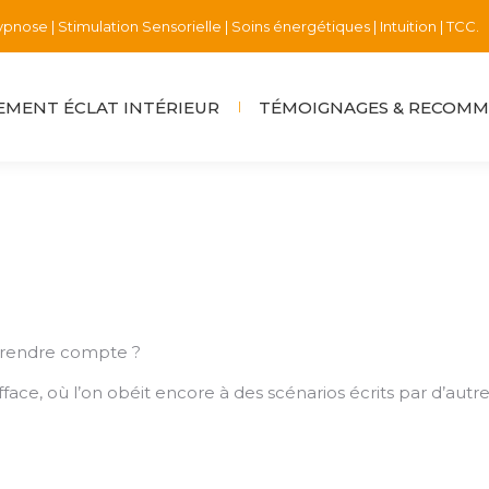
pnose | Stimulation Sensorielle | Soins énergétiques | Intuition | TCC.
MENT ÉCLAT INTÉRIEUR
TÉMOIGNAGES & RECOM
 rendre compte ?
face, où l’on obéit encore à des scénarios écrits par d’autre