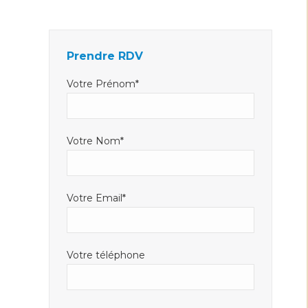
Facebook
LinkedIn
E-
s'ouvre
s'ouvre
mail
dans
dans
s'ouvre
Prendre RDV
une
une
dans
nouvelle
nouvelle
une
Votre Prénom*
fenêtre
fenêtre
nouvelle
fenêtre
Votre Nom*
Votre Email*
Votre téléphone