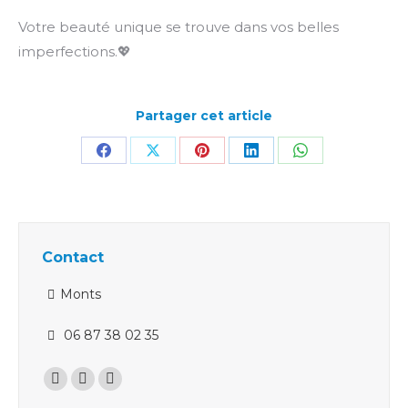
Votre beauté unique se trouve dans vos belles
imperfections.💖
Partager cet article
Partager
Partager
Partager
Partager
Partager
sur
sur
sur
sur
sur
Facebook
X
Pinterest
LinkedIn
WhatsApp
Contact
Monts
06 87 38 02 35
Trouvez nous sur :
La
La
La