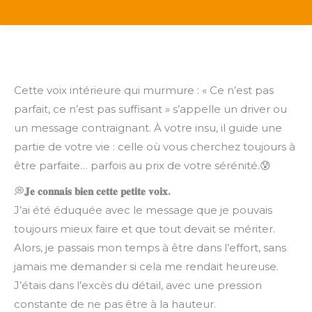
Cette voix intérieure qui murmure : « Ce n’est pas
parfait, ce n’est pas suffisant » s’appelle un driver ou
un message contraignant. À votre insu, il guide une
partie de votre vie : celle où vous cherchez toujours à
être parfaite… parfois au prix de votre sérénité.😰
💭
𝐉𝐞
𝐜𝐨𝐧𝐧𝐚𝐢𝐬
𝐛𝐢𝐞𝐧
𝐜𝐞𝐭𝐭𝐞
𝐩𝐞𝐭𝐢𝐭𝐞
𝐯𝐨𝐢𝐱.
J’ai été éduquée avec le message que je pouvais
toujours mieux faire et que tout devait se mériter.
Alors, je passais mon temps à être dans l’effort, sans
jamais me demander si cela me rendait heureuse.
J’étais dans l’excès du détail, avec une pression
constante de ne pas être à la hauteur.