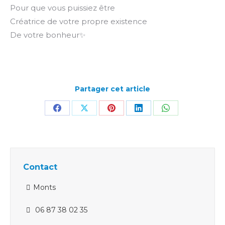
Pour que vous puissiez être
Créatrice de votre propre existence
De votre bonheur✨
Partager cet article
Partager
Partager
Partager
Partager
Partager
sur
sur
sur
sur
sur
Facebook
X
Pinterest
LinkedIn
WhatsApp
Contact
Monts
06 87 38 02 35