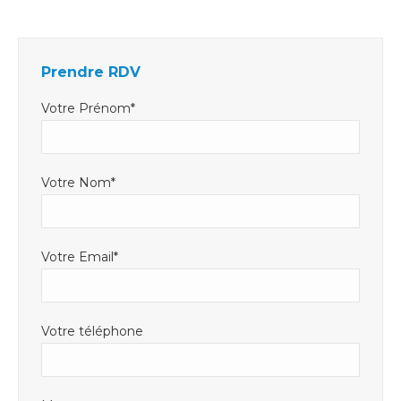
Facebook
LinkedIn
E-
s'ouvre
s'ouvre
mail
dans
dans
s'ouvre
Prendre RDV
une
une
dans
nouvelle
nouvelle
une
Votre Prénom*
fenêtre
fenêtre
nouvelle
fenêtre
Votre Nom*
Votre Email*
Votre téléphone