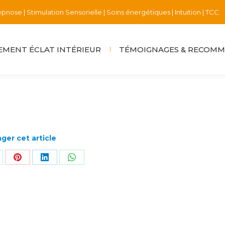
pnose | Stimulation Sensorielle | Soins énergétiques | Intuition | TCC.
MENT ÉCLAT INTÉRIEUR
TÉMOIGNAGES & RECOM
ger cet article
rtager
Partager
Partager
Partager
r
sur
sur
sur
k
Pinterest
LinkedIn
WhatsApp