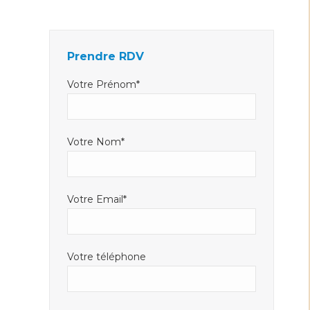
Facebook
LinkedIn
E-
s'ouvre
s'ouvre
mail
dans
dans
s'ouvre
Prendre RDV
une
une
dans
nouvelle
nouvelle
une
Votre Prénom*
fenêtre
fenêtre
nouvelle
fenêtre
Votre Nom*
Votre Email*
Votre téléphone