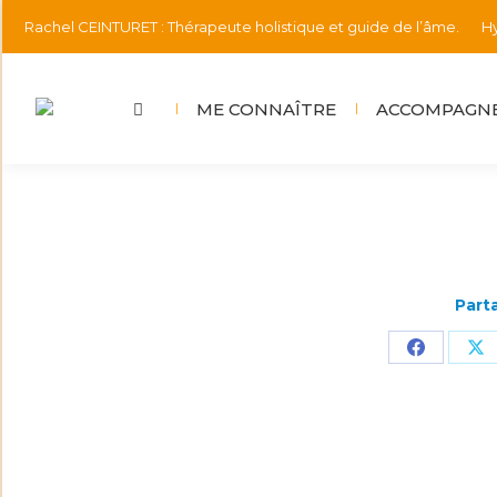
Rachel CEINTURET : Thérapeute holistique et guide de l’âme.
Hy
ME CONNAÎTRE
ACCOMPAGNE
Parta
Partager
Pa
sur
su
Faceboo
X