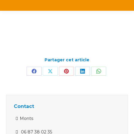
Partager cet article
Partager
Partager
Partager
Partager
Partager
sur
sur
sur
sur
sur
Facebook
X
Pinterest
LinkedIn
WhatsApp
Contact
Monts
06 87 38 02 35