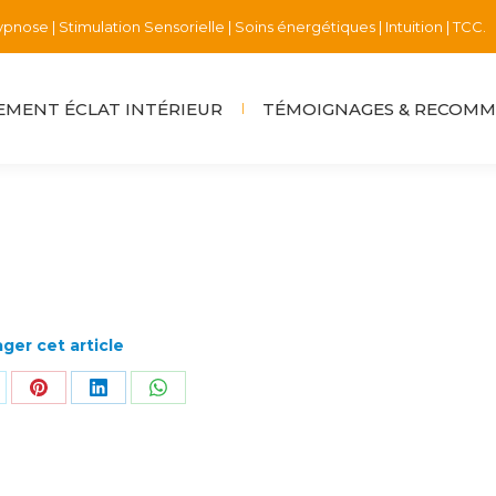
pnose | Stimulation Sensorielle | Soins énergétiques | Intuition | TCC.
MENT ÉCLAT INTÉRIEUR
TÉMOIGNAGES & RECOM
ger cet article
rtager
Partager
Partager
Partager
r
sur
sur
sur
k
Pinterest
LinkedIn
WhatsApp