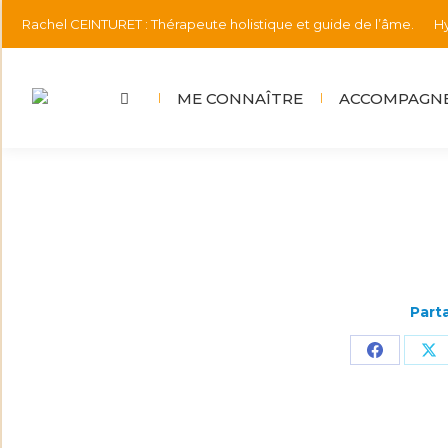
Rachel CEINTURET : Thérapeute holistique et guide de l’âme.
Hy
ME CONNAÎTRE
ACCOMPAGNE
Parta
Partager
Pa
sur
su
Faceboo
X