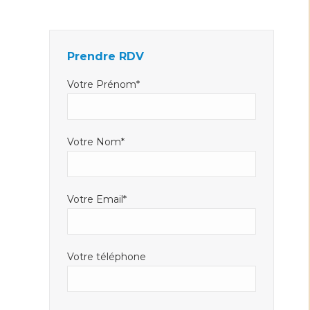
Facebook
LinkedIn
E-
s'ouvre
s'ouvre
mail
dans
dans
s'ouvre
Prendre RDV
une
une
dans
nouvelle
nouvelle
une
Votre Prénom*
fenêtre
fenêtre
nouvelle
fenêtre
Votre Nom*
Votre Email*
Votre téléphone