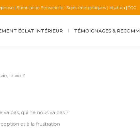
pnose | Stimulation Sensorielle | Soins énergétiques | Intuition | TCC.
MENT ÉCLAT INTÉRIEUR
TÉMOIGNAGES & RECOM
e, la vie ?
 va pas, qui ne nous va pas ?
eption et à la frustration