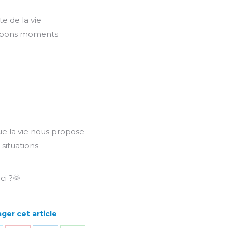
n
e de la vie
s bons moments
ue la vie nous propose
 situations
ci ?🌞
ger cet article