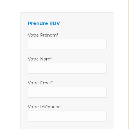
Facebook
LinkedIn
E-
s'ouvre
s'ouvre
mail
dans
dans
s'ouvre
Prendre RDV
une
une
dans
nouvelle
nouvelle
une
Votre Prénom*
fenêtre
fenêtre
nouvelle
fenêtre
Votre Nom*
Votre Email*
Votre téléphone