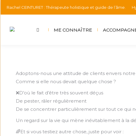
Rachel CEINTURET : Thérapeute holistique et guide de l’âme.
Hy
ME CONNAÎTRE
ACCOMPAGNE
Adoptons-nous une attitude de clients envers notre vi
Comme si elle nous devait quelque chose ?
❌D’où le fait d’être très souvent déçus
De pester, râler régulièrement
De se concentrer particulièrement sur tout ce qui ne
Un regard sur la vie qui mène inévitablement à la déc
🌈Et si vous testiez autre chose, juste pour voir :