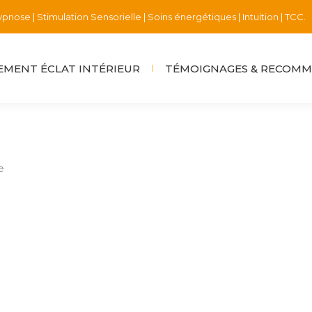
pnose | Stimulation Sensorielle | Soins énergétiques | Intuition | TCC.
MENT ÉCLAT INTÉRIEUR
TÉMOIGNAGES & RECOM
e