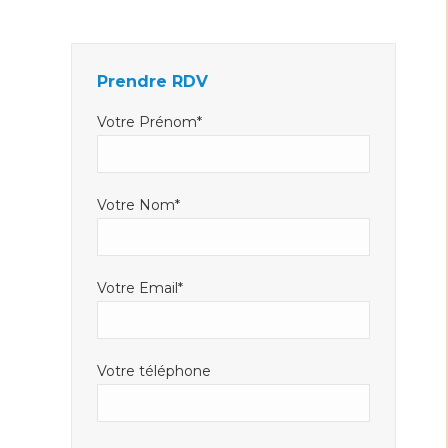
Facebook
LinkedIn
E-
s'ouvre
s'ouvre
mail
dans
dans
s'ouvre
Prendre RDV
une
une
dans
nouvelle
nouvelle
une
Votre Prénom*
fenêtre
fenêtre
nouvelle
fenêtre
Votre Nom*
Votre Email*
Votre téléphone