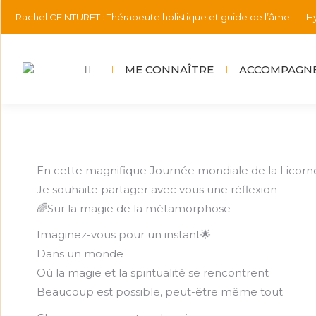
Rachel CEINTURET : Thérapeute holistique et guide de l’âme.
Hy
ME CONNAÎTRE
ACCOMPAGNE
En cette magnifique Journée mondiale de la Licorn
Je souhaite partager avec vous une réflexion
🌈Sur la magie de la métamorphose
Imaginez-vous pour un instant🌟
Dans un monde
Où la magie et la spiritualité se rencontrent
Beaucoup est possible, peut-être même tout