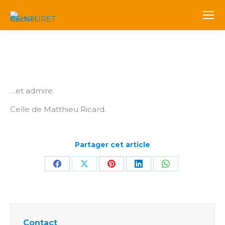
…et admire.
Celle de Matthieu Ricard.
Partager cet article
Partager
Partager
Partager
Partager
Partager
sur
sur
sur
sur
sur
Facebook
X
Pinterest
LinkedIn
WhatsApp
Contact