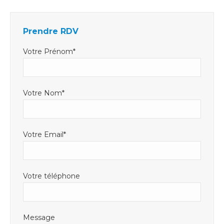
s'ouvre
s'ouvre
mail
dans
dans
s'ouvre
Prendre RDV
une
une
dans
nouvelle
nouvelle
une
Votre Prénom*
fenêtre
fenêtre
nouvelle
fenêtre
Votre Nom*
Votre Email*
Votre téléphone
Message