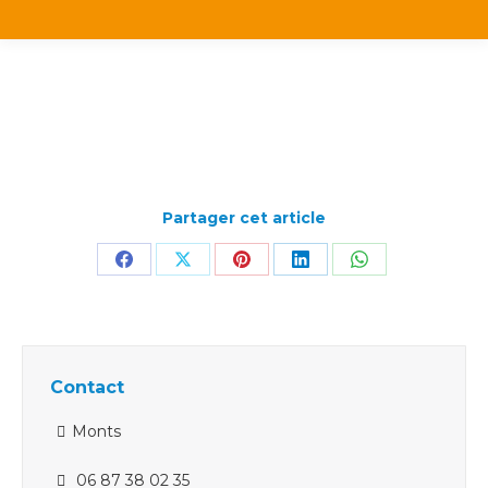
Partager cet article
Partager
Partager
Partager
Partager
Partager
sur
sur
sur
sur
sur
Facebook
X
Pinterest
LinkedIn
WhatsApp
Contact
Monts
06 87 38 02 35