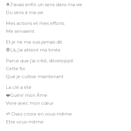
🌟J’avais enfin un sens dans ma vie
Du sens à ma vie
Mes actions et mes efforts
Me servaient
Et je ne me suis jamais dit
🛑Là, j’ai atteint ma limite
Parce que j’ai créé, développé
Cette foi
Que je cultive maintenant
La clé a été
❤️Guérir mon Âme
Vivre avec mon cœur
🌱 Osez croire en vous-même
Etre vous-même