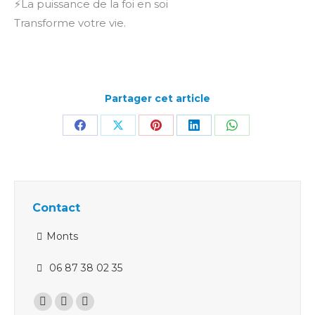
⚡️La puissance de la foi en soi
Transforme votre vie.
Partager cet article
Partager
Partager
Partager
Partager
Partager
sur
sur
sur
sur
sur
Facebook
X
Pinterest
LinkedIn
WhatsApp
Contact
Monts
06 87 38 02 35
Trouvez nous sur :
La
La
La