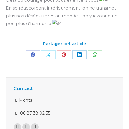
C’est du courage pour vous et envers vous.
En se réaccordant intérieurement, on ne transmet
plus nos déséquilibres au monde… on y rayonne un
peu plus d’harmonie.
Partager cet article
Partager
Partager
Partager
Partager
Partager
sur
sur
sur
sur
sur
Facebook
X
Pinterest
LinkedIn
WhatsApp
Contact
Monts
06 87 38 02 35
Trouvez nous sur :