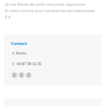
Je me félicite de cette rencontre opportune.
Et merci encore pour ces séances reconstructives.
P.A
Contact
Monts
06 87 38 02 35
Trouvez nous sur :
La
La
La
page
page
page
Facebook
LinkedIn
E-
s'ouvre
s'ouvre
mail
dans
dans
s'ouvre