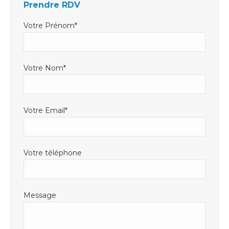
Prendre RDV
une
une
dans
nouvelle
nouvelle
une
Votre Prénom*
fenêtre
fenêtre
nouvelle
fenêtre
Votre Nom*
Votre Email*
Votre téléphone
Message