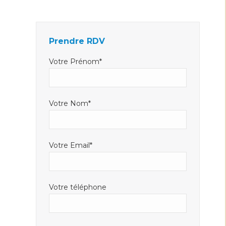
Facebook
LinkedIn
E-
s'ouvre
s'ouvre
mail
dans
dans
s'ouvre
Prendre RDV
une
une
dans
nouvelle
nouvelle
une
Votre Prénom*
fenêtre
fenêtre
nouvelle
fenêtre
Votre Nom*
Votre Email*
Votre téléphone