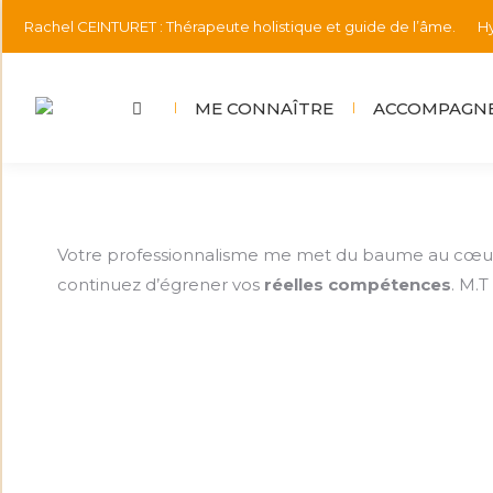
Rachel CEINTURET : Thérapeute holistique et guide de l’âme.
Hy
ME CONNAÎTRE
ACCOMPAGNE
Votre professionnalisme me met du baume au cœur, c
continuez d’égrener vos
réelles compétences
. M.T