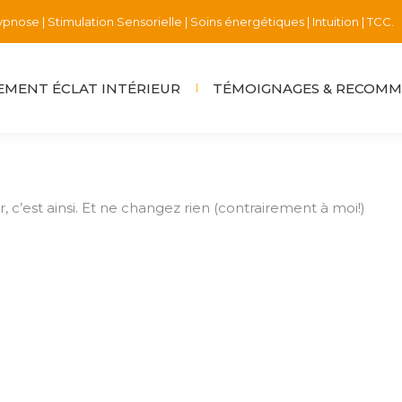
pnose | Stimulation Sensorielle | Soins énergétiques | Intuition | TCC.
MENT ÉCLAT INTÉRIEUR
TÉMOIGNAGES & RECOM
’est ainsi. Et ne changez rien (contrairement à moi!)