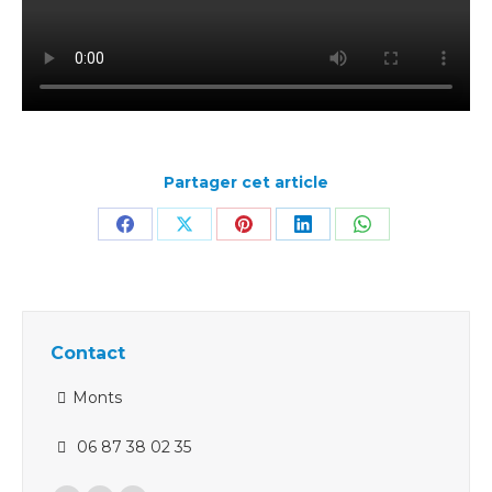
Partager cet article
Partager
Partager
Partager
Partager
Partager
sur
sur
sur
sur
sur
Facebook
X
Pinterest
LinkedIn
WhatsApp
Contact
Monts
06 87 38 02 35