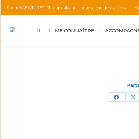
Rachel CEINTURET : Thérapeute holistique et guide de l’âme.
Hy
ME CONNAÎTRE
ACCOMPAGNEM
ME CONNAÎTRE
ACCOMPAGNE
Parta
Partager
Pa
sur
su
Faceboo
X