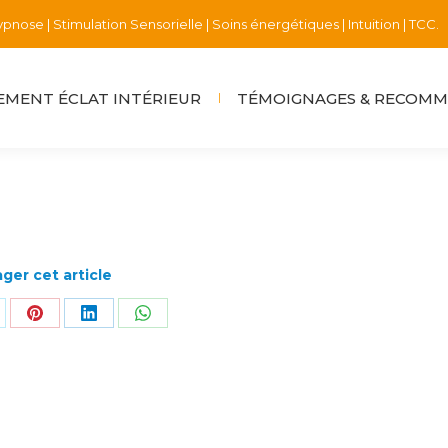
pnose | Stimulation Sensorielle | Soins énergétiques | Intuition | TCC.
ENT ÉCLAT INTÉRIEUR
TÉMOIGNAGES & RECOMM
MENT ÉCLAT INTÉRIEUR
TÉMOIGNAGES & RECOM
ger cet article
rtager
Partager
Partager
Partager
r
sur
sur
sur
k
Pinterest
LinkedIn
WhatsApp