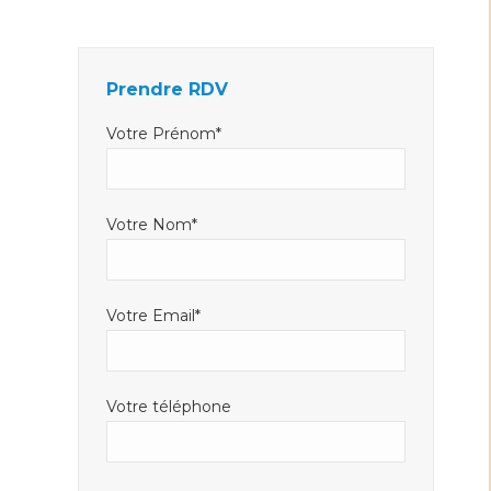
Facebook
LinkedIn
E-
s'ouvre
s'ouvre
mail
dans
dans
s'ouvre
Prendre RDV
une
une
dans
nouvelle
nouvelle
une
Votre Prénom*
fenêtre
fenêtre
nouvelle
fenêtre
Votre Nom*
Votre Email*
Votre téléphone