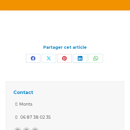
Partager cet article
Partager
Partager
Partager
Partager
Partager
sur
sur
sur
sur
sur
Facebook
X
Pinterest
LinkedIn
WhatsApp
Contact
Monts
06 87 38 02 35