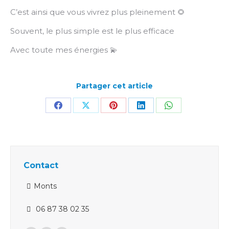
C’est ainsi que vous vivrez plus pleinement 🌻
Souvent, le plus simple est le plus efficace
Avec toute mes énergies 💫
Partager cet article
Partager
Partager
Partager
Partager
Partager
sur
sur
sur
sur
sur
Facebook
X
Pinterest
LinkedIn
WhatsApp
Contact
Monts
06 87 38 02 35