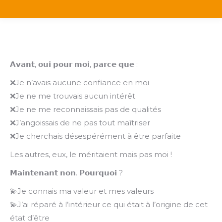
𝗔𝘃𝗮𝗻𝘁, 𝗼𝘂𝗶 𝗽𝗼𝘂𝗿 𝗺𝗼𝗶, 𝗽𝗮𝗿𝗰𝗲 𝗾𝘂𝗲 :
❌Je n’avais aucune confiance en moi
❌Je ne me trouvais aucun intérêt
❌Je ne me reconnaissais pas de qualités
❌J’angoissais de ne pas tout maîtriser
❌Je cherchais désespérément à être parfaite
Les autres, eux, le méritaient mais pas moi !
𝗠𝗮𝗶𝗻𝘁𝗲𝗻𝗮𝗻𝘁 𝗻𝗼𝗻. 𝗣𝗼𝘂𝗿𝗾𝘂𝗼𝗶 ?
💫Je connais ma valeur et mes valeurs
💫J’ai réparé à l’intérieur ce qui était à l’origine de cet
état d’être