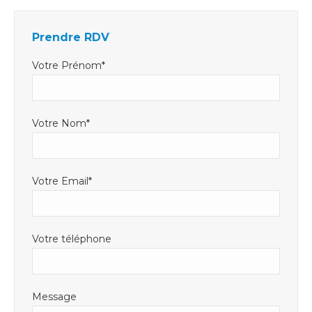
s'ouvre
s'ouvre
mail
dans
dans
s'ouvre
Prendre RDV
une
une
dans
nouvelle
nouvelle
une
Votre Prénom*
fenêtre
fenêtre
nouvelle
fenêtre
Votre Nom*
Votre Email*
Votre téléphone
Message