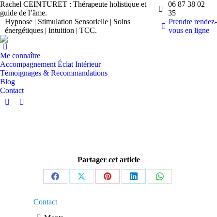
Rachel CEINTURET : Thérapeute holistique et
06 87 38 02
guide de l’âme.
35
Hypnose | Stimulation Sensorielle | Soins
Prendre rendez-
énergétiques | Intuition | TCC.
vous en ligne
Me connaître
Accompagnement Éclat Intérieur
Témoignages & Recommandations
Blog
Contact
La
La
page
page
Facebook
LinkedIn
s'ouvre
s'ouvre
dans
dans
Partager cet article
une
une
nouvelle
nouvelle
fenêtre
fenêtre
Partager
Partager
Partager
Partager
Partager
sur
sur
sur
sur
sur
Contact
Facebook
X
Pinterest
LinkedIn
WhatsApp