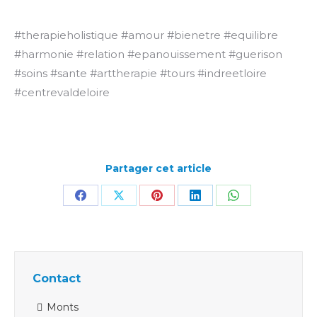
#therapieholistique #amour #bienetre #equilibre
#harmonie #relation #epanouissement #guerison
#soins #sante #arttherapie #tours #indreetloire
#centrevaldeloire
Partager cet article
Partager
Partager
Partager
Partager
Partager
sur
sur
sur
sur
sur
Facebook
X
Pinterest
LinkedIn
WhatsApp
Contact
Monts