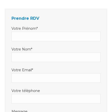
s'ouvre
s'ouvre
mail
dans
dans
s'ouvre
Prendre RDV
une
une
dans
nouvelle
nouvelle
une
Votre Prénom*
fenêtre
fenêtre
nouvelle
fenêtre
Votre Nom*
Votre Email*
Votre téléphone
Message