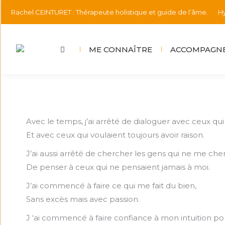
Rachel CEINTURET : Thérapeute holistique et guide de l’âme.
Hy
ME CONNAÎTRE
ACCOMPAGNE
Avec le temps, j’ai arrêté de dialoguer avec ceux qu
Et avec ceux qui voulaient toujours avoir raison.
J’ai aussi arrêté de chercher les gens qui ne me che
De penser à ceux qui ne pensaient jamais à moi.
J’ai commencé à faire ce qui me fait du bien,
Sans excès mais avec passion.
J ‘ai commencé à faire confiance à mon intuition pou