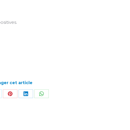
sitives.
ger cet article
rtager
Partager
Partager
Partager
r
sur
sur
sur
k
Pinterest
LinkedIn
WhatsApp