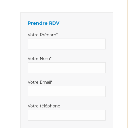
Facebook
LinkedIn
E-
s'ouvre
s'ouvre
mail
dans
dans
s'ouvre
Prendre RDV
une
une
dans
nouvelle
nouvelle
une
Votre Prénom*
fenêtre
fenêtre
nouvelle
fenêtre
Votre Nom*
Votre Email*
Votre téléphone