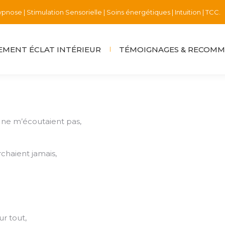
pnose | Stimulation Sensorielle | Soins énergétiques | Intuition | TCC.
MENT ÉCLAT INTÉRIEUR
TÉMOIGNAGES & RECOM
i ne m’écoutaient pas,
rchaient jamais,
r tout,