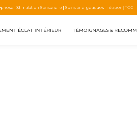
pnose | Stimulation Sensorielle | Soins énergétiques | Intuition | TCC.
MENT ÉCLAT INTÉRIEUR
TÉMOIGNAGES & RECOM
 l’abri de ces moments
bre 2023
suis différente , car je dégage une certaine harmonie et u
ain et que je devrai affronter des moments de tempête d