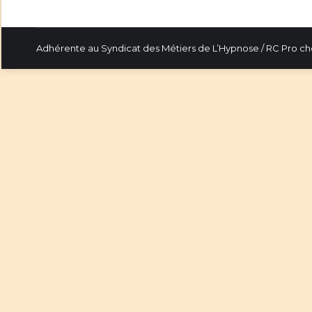
Adhérente au Syndicat des Métiers de L’Hypnose / RC Pro c