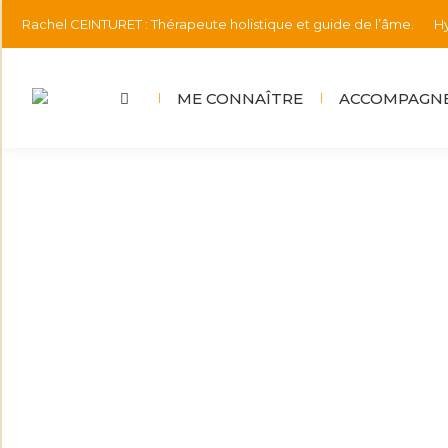
Rachel CEINTURET : Thérapeute holistique et guide de l’âme.
Hy
ME CONNAÎTRE
ACCOMPAGNE
🤔 Être thérapeute ne me met pas à
Informations
Par
rachel.ceinturet@gmail.com
4 octo
Souvent, mon entourage me fait remarquer que je 
thérapeute ne m’empêche pas d’être un être hum
tempête que je…