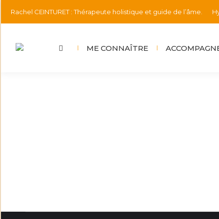
Rachel CEINTURET : Thérapeute holistique et guide de l’âme.
Hy
ME CONNAÎTRE
ACCOMPAGNE
😊Ma question
Informations
Par
rachel.ceinturet@gmail.com
25 avril