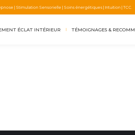
pnose | Stimulation Sensorielle | Soins énergétiques | Intuition | TCC.
MENT ÉCLAT INTÉRIEUR
TÉMOIGNAGES & RECOM
 2024